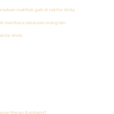
adaan makhluk gaib di sekitar Anda.
ah membaca perasaan orang lain.
kitar Anda.
.
ibawan Macan Kumbang?