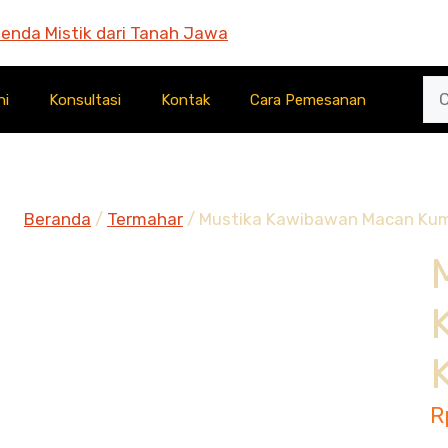
ni
Konsultasi
Kontak
Cara Pemesanan
Beranda
/
Termahar
/ Mustika Kawibawan Macan Ku
R