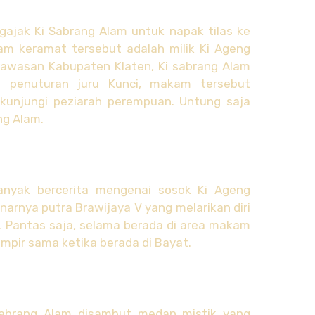
ajak Ki Sabrang Alam untuk napak tilas ke
am keramat tersebut adalah milik Ki Ageng
awasan Kabupaten Klaten, Ki sabrang Alam
 penuturan juru Kunci, makam tersebut
kunjungi peziarah perempuan. Untung saja
ng Alam.
anyak bercerita mengenai sosok Ki Ageng
arnya putra Brawijaya V yang melarikan diri
. Pantas saja, selama berada di area makam
ampir sama ketika berada di Bayat.
abrang Alam disambut medan mistik yang