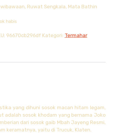
wibawaan, Ruwat Sengkala, Mata Bathin
ok habis
KU:
96670cb296df
Kategori:
Termahar
ika yang dihuni sosok macan hitam legam,
but adalah sosok khodam yang bernama Joko
berian dari sosok gaib Mbah Jayeng Resmi,
am keramatnya, yaitu di Trucuk, Klaten.