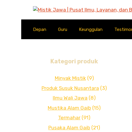
Langsung
ke
isi
Depan
Guru
Keunggulan
Testimo
Kategori produk
Minyak Mistik
(9)
Produk Susuk Nusantara
(3)
Ilmu Wali Jawa
(8)
Mustika Alam Gaib
(15)
Termahar
(91)
Pusaka Alam Gaib
(21)