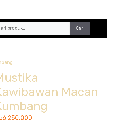
Cari
mbang
Mustika
Kawibawan Macan
Kumbang
p
6.250.000