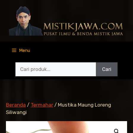
Langsung
ke
isi
Menu
Cari
Beranda
/
Termahar
/ Mustika Maung Loreng
Siliwangi