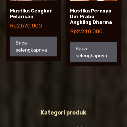
Mustika Cengkar
Mustika Percaya
Pelarisan
Diri Prabu
Angkling Dharma
Rp
2.570.000
Rp
2.240.000
Baca
Baca
selengkapnya
selengkapnya
Kategori produk