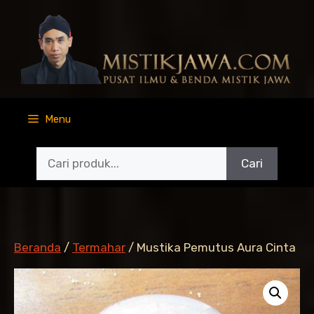
Langsung
ke
isi
Menu
Cari
Beranda
/
Termahar
/ Mustika Pemutus Aura Cinta