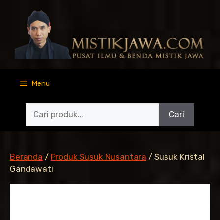
Langsung
ke
isi
Menu
Cari
Beranda
/
Produk Susuk Nusantara
/ Susuk Kristal
Gandawati