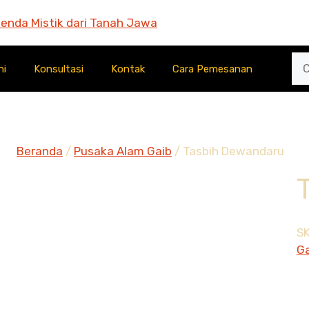
ni
Konsultasi
Kontak
Cara Pemesanan
Beranda
/
Pusaka Alam Gaib
/ Tasbih Dewandaru
S
Ga