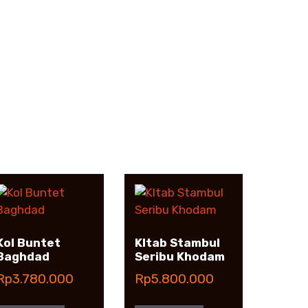
Kol Buntet
KItab Stambul
Baghdad
Seribu Khodam
Rp
3.780.000
Rp
5.800.000