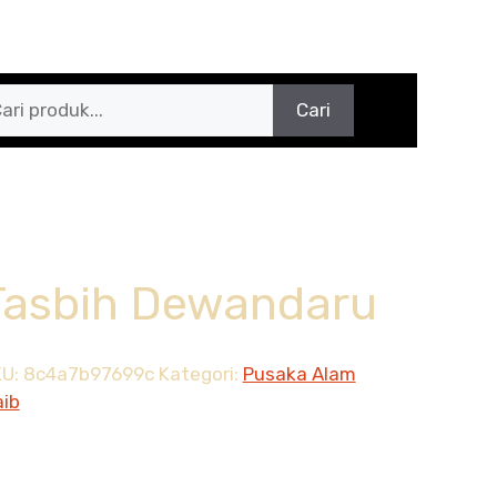
Cari
Tasbih Dewandaru
KU:
8c4a7b97699c
Kategori:
Pusaka Alam
ib