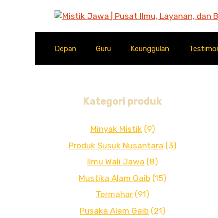
Langsung
ke
isi
Depan
Guru
Keunggulan
Testimo
Kategori produk
Minyak Mistik
(9)
Produk Susuk Nusantara
(3)
Ilmu Wali Jawa
(8)
Mustika Alam Gaib
(15)
Termahar
(91)
Pusaka Alam Gaib
(21)