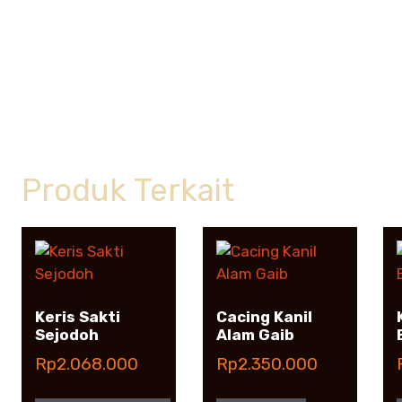
Produk Terkait
Keris Sakti
Cacing Kanil
Sejodoh
Alam Gaib
Rp
2.068.000
Rp
2.350.000