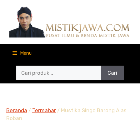
Langsung
ke
isi
Menu
Cari
Beranda
/
Termahar
/ Mustika Singo Barong Alas
Roban