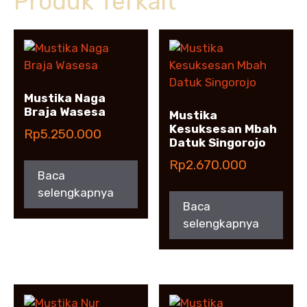
Produk Terkait
Mustika Naga
Braja Wasesa
Mustika
Kesuksesan Mbah
Rp
5.250.000
Datuk Singorojo
Rp
2.670.000
Baca
selengkapnya
Baca
selengkapnya